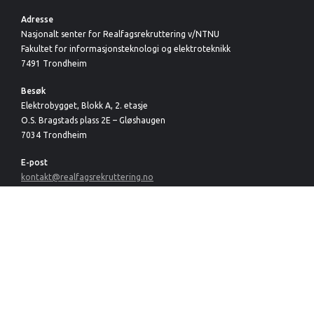
Kontaktinformasjon
Adresse
Nasjonalt senter for Realfagsrekruttering v/NTNU
Fakultet for informasjonsteknologi og elektroteknikk
7491 Trondheim
Besøk
Elektrobygget, Blokk A, 2. etasje
O.S. Bragstads plass 2E – Gløshaugen
7034 Trondheim
E-post
kontakt@realfagsrekruttering.no
Telefon
75 59 81 18
Nasjonalt senter for Realfagsrekruttering er organisert ved:
Med støtte fra: