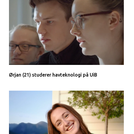
Ørjan (21) studerer havteknologi på UiB