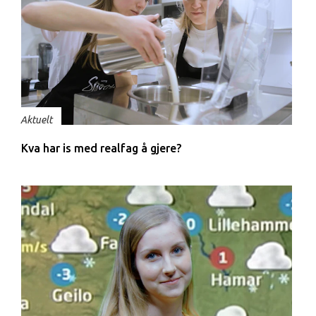
Aktuelt
Kva har is med realfag å gjere?